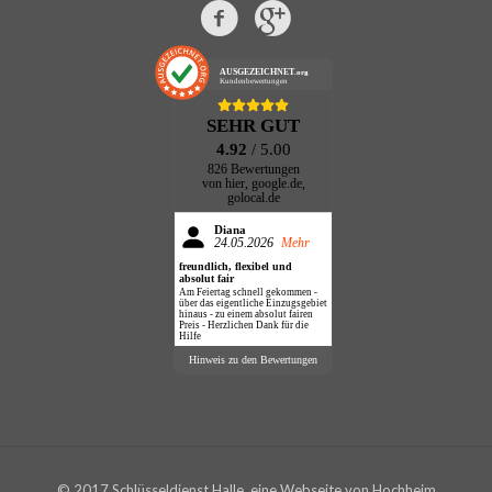
AUSGEZEICHNET
.org
Kundenbewertungen
SEHR GUT
4.92
/ 5.00
826 Bewertungen
von hier, google.de,
golocal.de
Diana
24.05.2026
Mehr
freundlich, flexibel und
absolut fair
Am Feiertag schnell gekommen -
über das eigentliche Einzugsgebiet
hinaus - zu einem absolut fairen
Preis - Herzlichen Dank für die
Hilfe
Hinweis zu den Bewertungen
© 2017 Schlüsseldienst Halle, eine Webseite von Hochheim